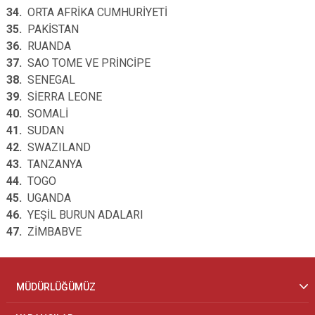
34.
ORTA AFRİKA CUMHURİYETİ
35.
PAKİSTAN
36.
RUANDA
37.
SAO TOME VE PRİNCİPE
38.
SENEGAL
39.
SİERRA LEONE
40.
SOMALİ
41.
SUDAN
42.
SWAZILAND
43.
TANZANYA
44.
TOGO
45.
UGANDA
46.
YEŞİL BURUN ADALARI
47.
ZİMBABVE
MÜDÜRLÜĞÜMÜZ