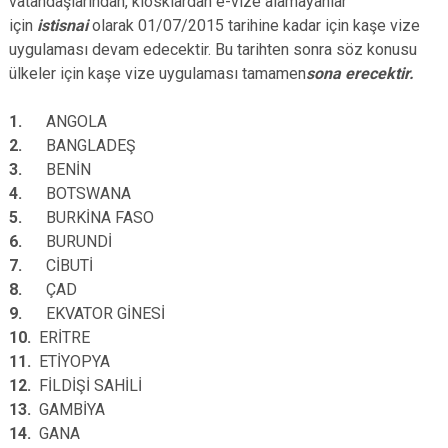
vatandaşlarından, kiosklardan e-vize alamayanlar
için
istisnai
olarak 01/07/2015 tarihine kadar için kaşe vize
uygulaması devam edecektir. Bu tarihten sonra söz konusu
ülkeler için kaşe vize uygulaması tamamen
sona erecektir.
1.
ANGOLA
2.
BANGLADEŞ
3.
BENİN
4.
BOTSWANA
5.
BURKİNA FASO
6.
BURUNDİ
7.
CİBUTİ
8.
ÇAD
9.
EKVATOR GİNESİ
10.
ERİTRE
11.
ETİYOPYA
12.
FİLDİŞİ SAHİLİ
13.
GAMBİYA
14.
GANA