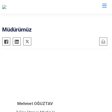
İl Göç İdaresi Müdürlükleri
Müdürümüz
Mehmet OĞUZTAV